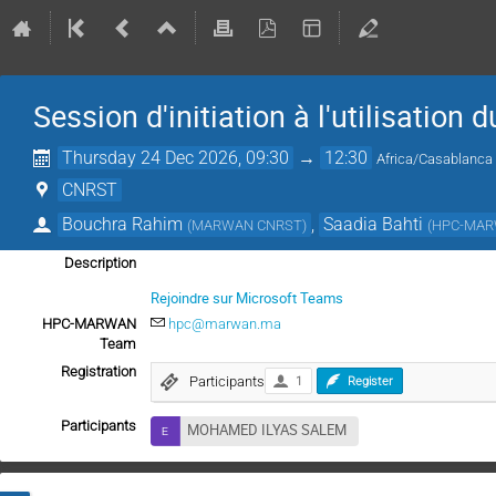
Session d'initiation à l'utilisati
Thursday 24 Dec 2026, 09:30
→
12:30
Africa/Casablanca
CNRST
Bouchra Rahim
,
Saadia Bahti
(
MARWAN CNRST
)
(
HPC-MAR
Description
Rejoindre sur Microsoft Teams
HPC-MARWAN
hpc@marwan.ma
Team
Registration
Participants
1
Register
Participants
MOHAMED ILYAS SALEM