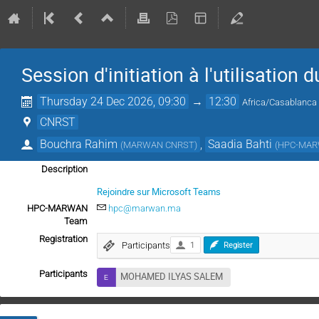
Session d'initiation à l'utilisati
Thursday 24 Dec 2026, 09:30
→
12:30
Africa/Casablanca
CNRST
Bouchra Rahim
,
Saadia Bahti
(
MARWAN CNRST
)
(
HPC-MAR
Description
Rejoindre sur Microsoft Teams
HPC-MARWAN
hpc@marwan.ma
Team
Registration
Participants
1
Register
Participants
MOHAMED ILYAS SALEM