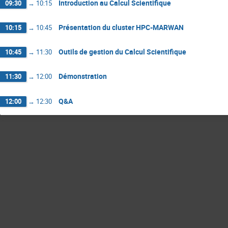
Introduction au Calcul Scientifique
09:30
→
10:15
Présentation du cluster HPC-MARWAN
10:15
→
10:45
Outils de gestion du Calcul Scientifique
10:45
→
11:30
Démonstration
11:30
→
12:00
Q&A
12:00
→
12:30