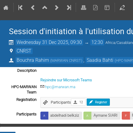
Session d'initiation à l'utilisati
Wednesday 31 Dec 2025, 09:30
→
12:30
Africa/Casabla
CNRST
Bouchra Rahim
,
Saadia Bahti
(
MARWAN CNRST
)
(
HPC-MAR
Description
Rejoindre sur Microsoft Teams
HPC-MARWAN
hpc@marwan.ma
Team
Registration
Participants
12
Register
Participants
abdelhadi belkziz
Aymane SIARI