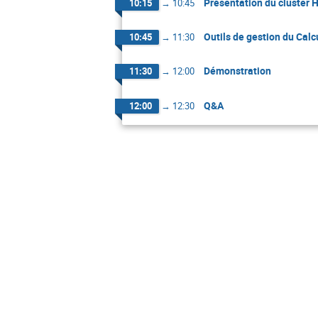
Présentation du cluste
10:15
→
10:45
Outils de gestion du Calc
10:45
→
11:30
Démonstration
11:30
→
12:00
Q&A
12:00
→
12:30