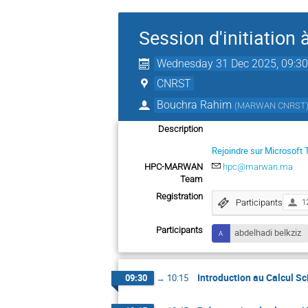
Session d'initiation
Wednesday 31 Dec 2025, 09:3
CNRST
Bouchra Rahim
(
MARWAN CNRST
Description
Rejoindre sur Microsoft
HPC-MARWAN
hpc@marwan.ma
Team
Registration
Participants
1
Participants
abdelhadi belkziz
Introduction au Calcul Sc
09:30
→
10:15