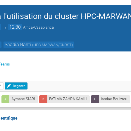
 à l'utilisation du cluster HPC-MARWA
0
→
12:30
Africa/Casablanca
,
Saadia Bahti
)
(
HPC-MARWAN/CNRST
)
 Teams
2
Register
Aymane SIARI
FATIMA ZAHRA KAMLI
lamiae Bouizrou
ientifique