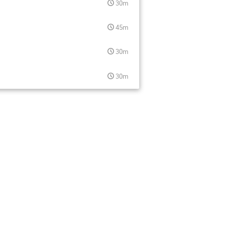
30m
45m
30m
30m