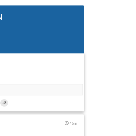
N
+8
45m