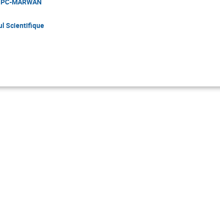
r HPC-MARWAN
ul Scientifique