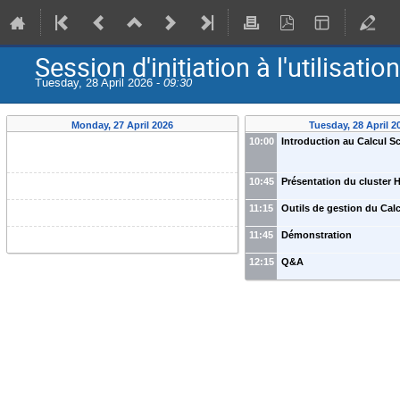
Session d'initiation à l'utilis
Tuesday, 28 April 2026 -
09:30
Monday, 27 April 2026
Tuesday, 28 April 2
10:00
Introduction au Calcul Sc
10:45
Présentation du cluste
11:15
Outils de gestion du Calc
11:45
Démonstration
12:15
Q&A