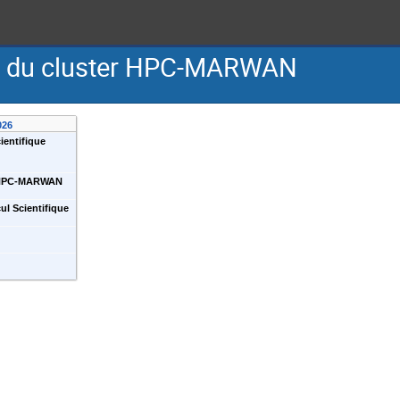
ation du cluster HPC-MARWAN
026
ientifique
r HPC-MARWAN
ul Scientifique