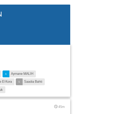
N
Aymane MALIH
El Kora
Saadia Bahti
uk
45m