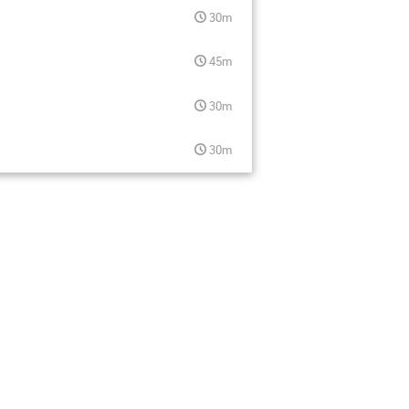
30m
45m
30m
30m