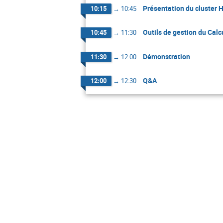
Présentation du cluste
10:15
→
10:45
Outils de gestion du Calc
10:45
→
11:30
Démonstration
11:30
→
12:00
Q&A
12:00
→
12:30