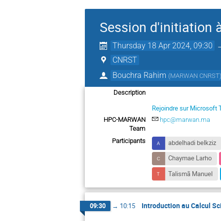
Session d'initiation
Thursday 18 Apr 2024, 09:30
CNRST
Bouchra Rahim
(
MARWAN CNRST
Description
Rejoindre sur Microsoft
HPC-MARWAN
hpc@marwan.ma
Team
Participants
abdelhadi belkziz
Chaymae Larho
Talismã Manuel
Introduction au Calcul Sc
09:30
→
10:15