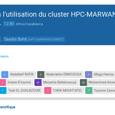
 à l'utilisation du cluster HPC-MARWA
→
12:30
Africa/Casablanca
,
Saadia Bahti
)
(
HPC-MARWAN/CNRST
)
 Teams
Abdellatif RAFIK
Abderrahim ENNISSIOUI
Allaga Hamza
Imane El kasimi
Meryeme Bellahsaouia
Mohammed-Amine 
Tarik EL GHALBZOURI
TARIK MOUHTAFID
Yassine Zarro
ientifique